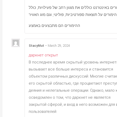
ים באינטרנט כוללים את מגוון רחב של פעילויות, כולל
טי, וגם מזג האוויר
ההימורים הם מתבצעים באמצע
StacyMut
–
March 29, 2024
даркнет открыт
В последнее время скрытый уровень интернет
вызывает все больше интереса и становится
объектом различных дискуссий. Многие счита
его скрытой областью, где процветают прест
деяния и нелегальные операции. Однако, мало 
осведомлен о том, что даркнет не является
закрытой сферой, и вход в него возможен для 
пользователей.