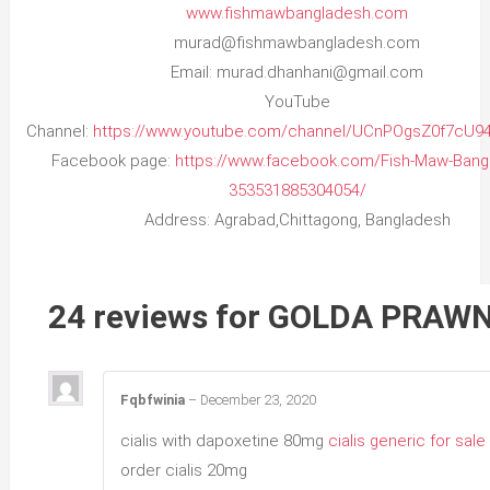
www.fishmawbangladesh.com
murad@fishmawbangladesh.com
Email: murad.dhanhani@gmail.com
YouTube
Channel:
https://www.youtube.com/channel/UCnPOgsZ0f7cU9
Facebook page:
https://www.facebook.com/Fish-Maw-Bang
353531885304054/
Address: Agrabad,Chittagong, Bangladesh
24 reviews for
GOLDA PRAW
Fqbfwinia
–
December 23, 2020
cialis with dapoxetine 80mg
cialis generic for sale
order cialis 20mg