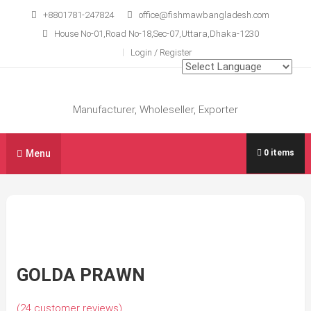
Skip
+8801781-247824
office@fishmawbangladesh.com
to
House No-01,Road No-18,Sec-07,Uttara,Dhaka-1230
content
Login / Register
Manufacturer, Wholeseller, Exporter
Menu
0 items
GOLDA PRAWN
(
24
customer reviews)