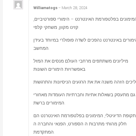
Williamatogs
–
March 28, 2024
המימונים בפלטפורמת האינטרנט – הימורי ספורטיביים
קזינו מקוון, משחקי קלפי.
ימורים באינטרנט נהפכים לשדה פופולרי במיוחד בעידן
המחשב.
מיליונים משתתפים מרחבי העולם מנסים את המזל
באפשרויות הימורים השונות.
גם מתעסק בשאלות אתיות וחברתיות העומדות מאחורי
המימורים ברשת.
קופת הדיגיטלי, המימונים בפלטפורמת האינטרנט הם
חלק מהותי מתרבות ה הספורט, הפנאי והחברה ה
המתקדמת.