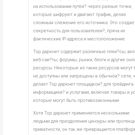
на использовании путеи? через разные точки,
которые шифруют и двигают трафик, делая
сложным слежение его источника. Это создае
секретность для пользователеи?, пряча их
фактические IP-адреса и местоположение.
Тор даркнет содержит различные плеи?сы, вк
веб-саи?ты, форумы, рынки, блоги и другие онл
ресурсы. Некоторые из таких ресурсов могут 
не доступны или запрещены в обычнои? сети, 
делает Тор даркнет площадкои? для трейдинга
информациеи? и услугами, включая товары и ус
которые могут быть противозаконными.
Хотя Тор даркнет применяется несколькими
людьми для преодоления цензуры или протекц
приватности, он так же превращается платфо