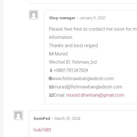
Shop manager
–
January 9, 2021
Please feel free to contact me soon for 
information.
Thanks and best regard.
Mr.Murad
Wechat ID: fishmaw_bd
📱+8801781247824
🌐www.fishmawbangladesh.com
📧murad@fishmawbangladesh.com
📧Email:
murad.dhanhani@gmail.com
KevinPed
–
March 25, 2024
hoki1881