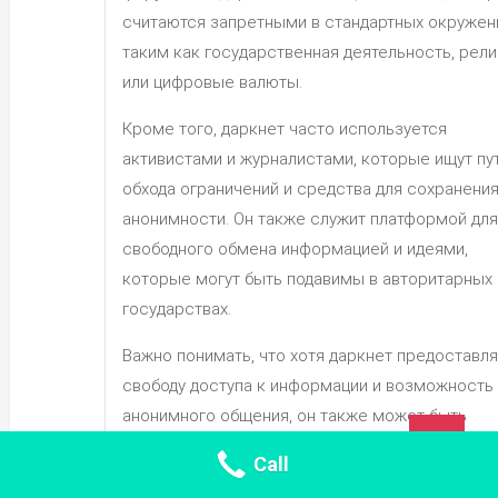
считаются запретными в стандартных окружен
таким как государственная деятельность, рели
или цифровые валюты.
Кроме того, даркнет часто используется
активистами и журналистами, которые ищут пу
обхода ограничений и средства для сохранени
анонимности. Он также служит платформой для
свободного обмена информацией и идеями,
которые могут быть подавимы в авторитарных
государствах.
Важно понимать, что хотя даркнет предоставл
свободу доступа к информации и возможность
анонимного общения, он также может быть
TOP
использован для незаконных целей. Тем не ме
Call
это не делает его закрытым и недоступным дл